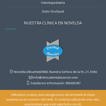
Odontopediatría
Dolor Orofacial
NUESTRA CLÍNICA EN NOVELDA
Novelda (Alicante)
03660,
Nuestra Señora de la Fe, 21. Entlo
info@clinicadentalasensio.com
Solicítenos Información: 965605387
Utilizamos cookies para asegurarnos de brindarle la mejor
experiencia en nuestro sitio web. Si continúa utilizando este sitio,
/ © 1985-
/
Política privacidad
Política de Cookies
Aviso Legal
asumiremos que está satisfecho con él.